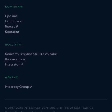
КОМПАНІЯ
Про нас
Портфоліо
Глосарій
Контакти
ПОСЛУГИ
Консалтинг з управління активами
IT-консалтинг
Intecrator ↗
АЛЬЯНС
Intecracy Group ↗
© 2017-2026 INTECRACY VENTURE LTD · HE 216322 · Cyprus